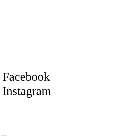
Hauptstraße 78
77855 Achern
Tel.: 07841 / 684284
Montag – Freitag
9:30 – 18:00 Uhr
Samstag
9:30 – 16:00 Uhr
Social Media
Facebook
Instagram
Geprüft