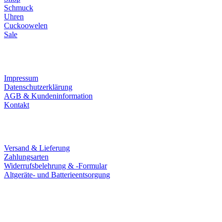
Schmuck
Uhren
Cuckoowelen
Sale
Infos
Impressum
Datenschutzerklärung
AGB & Kundeninformation
Kontakt
Service
Versand & Lieferung
Zahlungsarten
Widerrufsbelehrung & -Formular
Altgeräte- und Batterieentsorgung
Ladengeschäft
Goldschmiede Patrick Schell e.K.