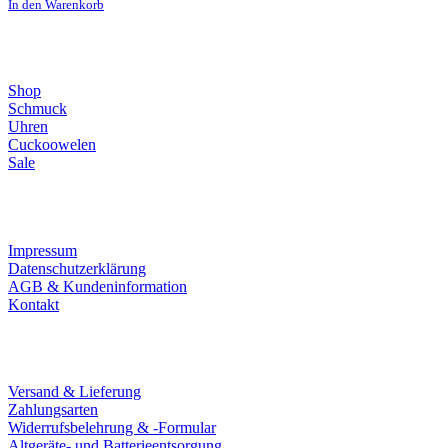
In den Warenkorb
Direktlinks
Shop
Schmuck
Uhren
Cuckoowelen
Sale
Infos
Impressum
Datenschutzerklärung
AGB & Kundeninformation
Kontakt
Service
Versand & Lieferung
Zahlungsarten
Widerrufsbelehrung & -Formular
Altgeräte- und Batterieentsorgung