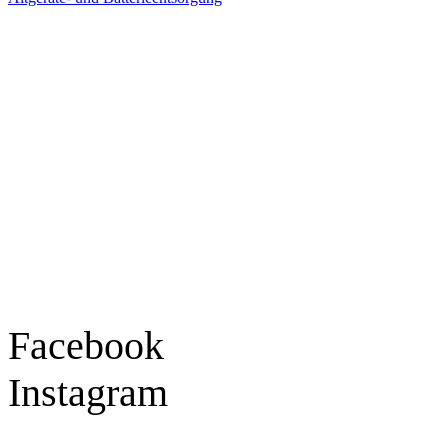
Ladengeschäft
Goldschmiede Patrick Schell e.K.
Hauptstraße 78
77855 Achern
Tel.: 07841 / 684284
Montag – Freitag
9:30 – 18:00 Uhr
Samstag
9:30 – 16:00 Uhr
Social Media
Facebook
Instagram