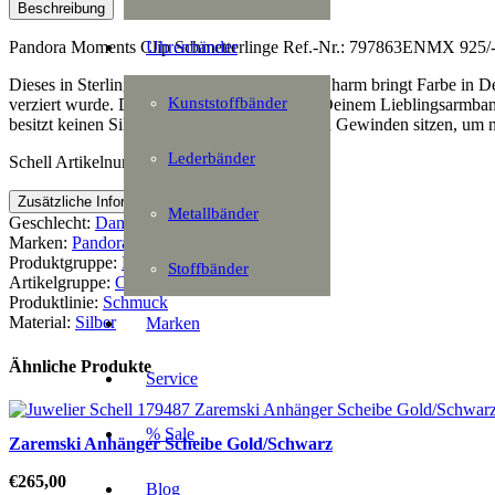
Menge
Beschreibung
Uhrenbänder
Pandora Moments Clip Schmetterlinge Ref.-Nr.: 797863ENMX 925/- 
Dieses in Sterling-Silber handveredelte Clip-Charm bringt Farbe in 
Kunststoffbänder
verziert wurde. Die perfekte Ergänzung, um Deinem Lieblingsarmban
besitzt keinen Silikonkern und muss auf festen Gewinden sitzen, um n
Lederbänder
Schell Artikelnummer: 155630
Zusätzliche Information
Metallbänder
Geschlecht:
Damen
Marken:
Pandora
Produktgruppe:
Moments
Stoffbänder
Artikelgruppe:
Charm
Produktlinie:
Schmuck
Material:
Silber
Marken
Ähnliche Produkte
Service
% Sale
Zaremski Anhänger Scheibe Gold/Schwarz
€
265,00
Blog