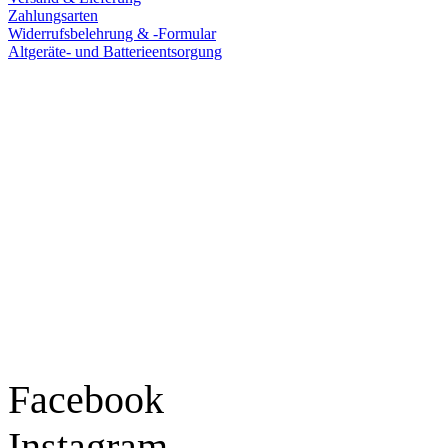
Zahlungsarten
Widerrufsbelehrung & -Formular
Altgeräte- und Batterieentsorgung
Ladengeschäft
Goldschmiede Patrick Schell e.K.
Hauptstraße 78
77855 Achern
Tel.: 07841 / 684284
Montag – Freitag
9:30 – 18:00 Uhr
Samstag
9:30 – 16:00 Uhr
Social Media
Facebook
Instagram