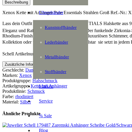
Pure
Beschreibung
Essentials
Strahlen
Uhrenbänder
Xenox Kette mit Anhänger Pure Essentials Strahlen Groß Ref.-Nr.: X
Groß
Menge
Lass dein Outfit erstrahlen  die PURE ESSENTIALS Halskette aus 925
Kunststoffbänder
Eleganz und Raffinesse zu vervollständigen. Der funkelnde Zirkonia-Ste
Rhodium-Finish sorgt dabei für einen kühlen, luxuriösen Schimmer,
Kollektion oder trage sie als funkelnden Einzelstar  sie setzt in jedem F
Lederbänder
Schell Artikelnummer: 177896
Metallbänder
Zusätzliche Information
Geschlecht:
Damen
Stoffbänder
Marken:
Xenox
Produktgruppe:
Halsschmuck
Artikelgruppe:
Kette mit Anhänger
Marken
Produktlinie:
Schmuck
Farbe:
rhodiniert
Service
Material:
Silber
Ähnliche Produkte
% Sale
Blog