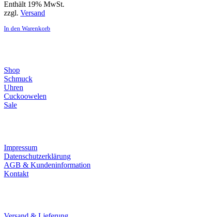
Enthält 19% MwSt.
zzgl.
Versand
In den Warenkorb
Direktlinks
Shop
Schmuck
Uhren
Cuckoowelen
Sale
Infos
Impressum
Datenschutzerklärung
AGB & Kundeninformation
Kontakt
Service
Versand & Lieferung