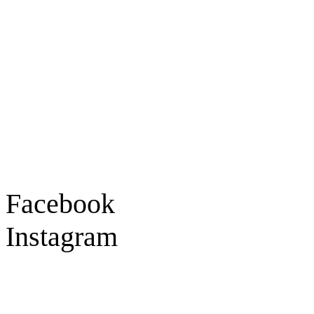
Goldschmiede Patrick Schell e.K.
Hauptstraße 78
77855 Achern
Tel.: 07841 / 684284
Montag – Freitag
9:30 – 18:00 Uhr
Samstag
9:30 – 16:00 Uhr
Social Media
Facebook
Instagram
Geprüft