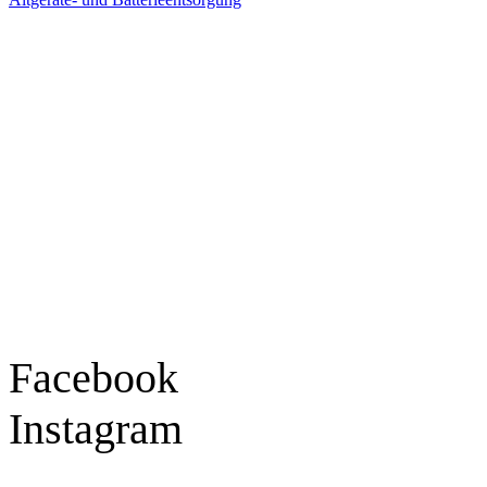
Ladengeschäft
Goldschmiede Patrick Schell e.K.
Hauptstraße 78
77855 Achern
Tel.: 07841 / 684284
Montag – Freitag
9:30 – 18:00 Uhr
Samstag
9:30 – 16:00 Uhr
Social Media
Facebook
Instagram