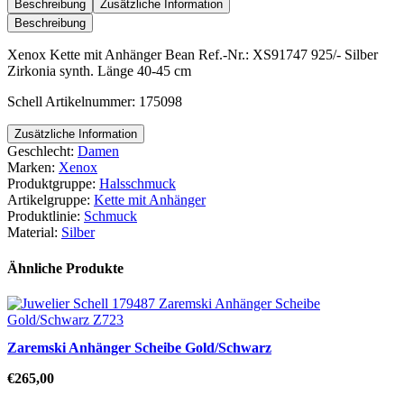
Anhänger
Beschreibung
Zusätzliche Information
Bean
Beschreibung
Menge
Xenox Kette mit Anhänger Bean Ref.-Nr.: XS91747 925/- Silber
Zirkonia synth. Länge 40-45 cm
Schell Artikelnummer: 175098
Zusätzliche Information
Geschlecht:
Damen
Marken:
Xenox
Produktgruppe:
Halsschmuck
Artikelgruppe:
Kette mit Anhänger
Produktlinie:
Schmuck
Material:
Silber
Ähnliche Produkte
Zaremski Anhänger Scheibe Gold/Schwarz
€
265,00