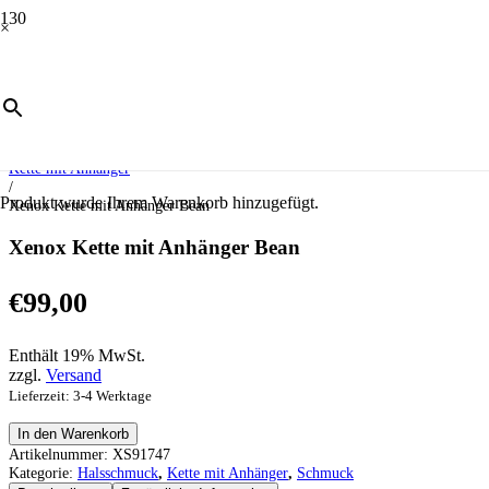
×
Start
/
Schmuck
/
Halsschmuck
/
Kette mit Anhänger
/
Produkt
wurde Ihrem Warenkorb hinzugefügt.
Xenox Kette mit Anhänger Bean
Xenox Kette mit Anhänger Bean
€
99,00
Enthält 19% MwSt.
zzgl.
Versand
Lieferzeit: 3-4 Werktage
Xenox
In den Warenkorb
Kette
Artikelnummer:
XS91747
mit
Kategorie:
Halsschmuck
,
Kette mit Anhänger
,
Schmuck