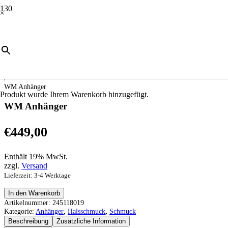
×
Start
/
Schmuck
/
Halsschmuck
/
Anhänger
/
WM Anhänger
Produkt
wurde Ihrem Warenkorb hinzugefügt.
WM Anhänger
€
449,00
Enthält 19% MwSt.
zzgl.
Versand
Lieferzeit: 3-4 Werktage
WM
In den Warenkorb
Anhänger
Artikelnummer:
245118019
Menge
Kategorie:
Anhänger
,
Halsschmuck
,
Schmuck
Beschreibung
Zusätzliche Information