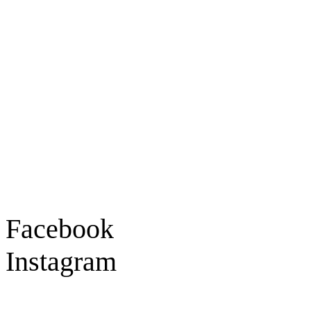
Ladengeschäft
Goldschmiede Patrick Schell e.K.
Hauptstraße 78
77855 Achern
Tel.: 07841 / 684284
Montag – Freitag
9:30 – 18:00 Uhr
Samstag
9:30 – 16:00 Uhr
Social Media
Facebook
Instagram
Geprüft