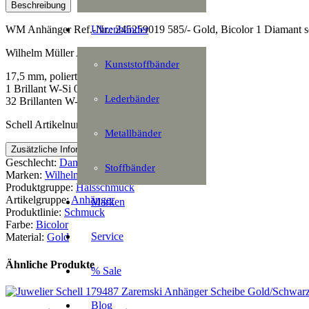
Beschreibung
Uhrenbänder
WM Anhänger Ref.-Nr.: 245259019 585/- Gold, Bicolor 1 Diamant sehr s
Wilhelm Müller Anhänger
Kunststoffbänder
17,5 mm, poliert,
1 Brillant W-Si 0,15 ct.,
Lederbänder
32 Brillanten W-SI zus. 0,16 ct
Schell Artikelnummer: 167647
Metallbänder
Zusätzliche Information
Geschlecht:
Damen
Stoffbänder
Marken:
Wilhelm Müller
Produktgruppe:
Halsschmuck
Artikelgruppe:
Anhänger
Marken
Produktlinie:
Schmuck
Farbe:
Bicolor
Service
Material:
Gold
Ähnliche Produkte
% Sale
Blog