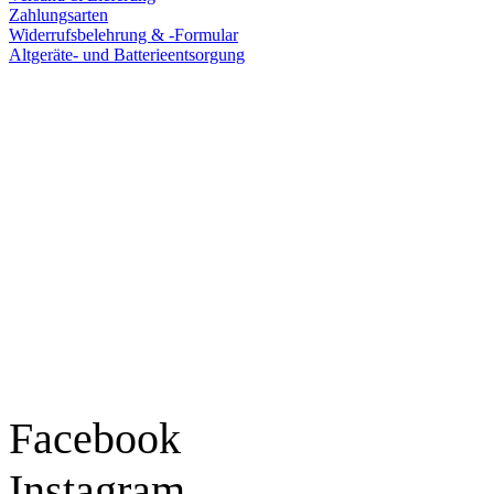
Zahlungsarten
Widerrufsbelehrung & -Formular
Altgeräte- und Batterieentsorgung
Ladengeschäft
Goldschmiede Patrick Schell e.K.
Hauptstraße 78
77855 Achern
Tel.: 07841 / 684284
Montag – Freitag
9:30 – 18:00 Uhr
Samstag
9:30 – 16:00 Uhr
Social Media
Facebook
Instagram