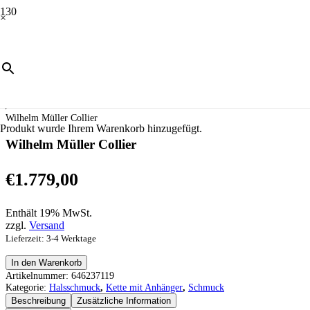
×
Start
/
Schmuck
/
Halsschmuck
/
Kette mit Anhänger
/
Wilhelm Müller Collier
Produkt
wurde Ihrem Warenkorb hinzugefügt.
Wilhelm Müller Collier
€
1.779,00
Enthält 19% MwSt.
zzgl.
Versand
Lieferzeit: 3-4 Werktage
Wilhelm
In den Warenkorb
Müller
Artikelnummer:
646237119
Collier
Kategorie:
Halsschmuck
,
Kette mit Anhänger
,
Schmuck
Menge
Beschreibung
Zusätzliche Information