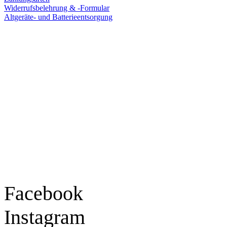
Widerrufsbelehrung & -Formular
Altgeräte- und Batterieentsorgung
Ladengeschäft
Goldschmiede Patrick Schell e.K.
Hauptstraße 78
77855 Achern
Tel.: 07841 / 684284
Montag – Freitag
9:30 – 18:00 Uhr
Samstag
9:30 – 16:00 Uhr
Social Media
Facebook
Instagram