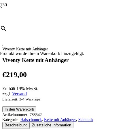
×
Start
/
Schmuck
/
Halsschmuck
/
Kette mit Anhänger
/
Viventy Kette mit Anhänger
Produkt
wurde Ihrem Warenkorb hinzugefügt.
Viventy Kette mit Anhänger
€
219,00
Enthält 19% MwSt.
zzgl.
Versand
Lieferzeit: 3-4 Werktage
Viventy
In den Warenkorb
Kette
Artikelnummer:
788542
mit
Kategorie:
Halsschmuck
,
Kette mit Anhänger
,
Schmuck
Anhänger
Beschreibung
Zusätzliche Information