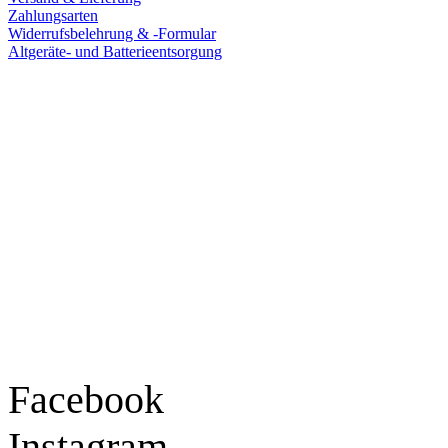
Zahlungsarten
Widerrufsbelehrung & -Formular
Altgeräte- und Batterieentsorgung
Ladengeschäft
Goldschmiede Patrick Schell e.K.
Hauptstraße 78
77855 Achern
Tel.: 07841 / 684284
Montag – Freitag
9:30 – 18:00 Uhr
Samstag
9:30 – 16:00 Uhr
Social Media
Facebook
Instagram