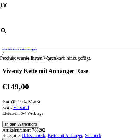
×
Start
/
Schmuck
/
Halsschmuck
/
Kette mit Anhänger
/
Produkt
wurde Ihrem Warenkorb hinzugefügt.
Viventy Kette mit Anhänger Rose
Viventy Kette mit Anhänger Rose
€
149,00
Enthält 19% MwSt.
zzgl.
Versand
Lieferzeit: 3-4 Werktage
Viventy
In den Warenkorb
Kette
Artikelnummer:
788202
mit
Kategorie:
Halsschmuck
,
Kette mit Anhänger
,
Schmuck