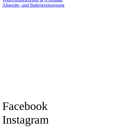
Altgeräte- und Batterieentsorgung
Ladengeschäft
Goldschmiede Patrick Schell e.K.
Hauptstraße 78
77855 Achern
Tel.: 07841 / 684284
Montag – Freitag
9:30 – 18:00 Uhr
Samstag
9:30 – 16:00 Uhr
Social Media
Facebook
Instagram