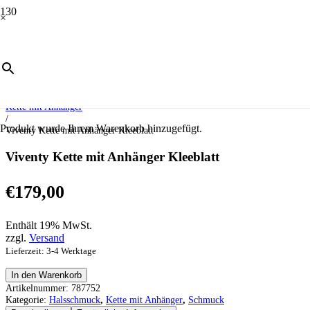
×
Start
/
Schmuck
/
Halsschmuck
/
Kette mit Anhänger
/
Produkt
wurde Ihrem Warenkorb hinzugefügt.
Viventy Kette mit Anhänger Kleeblatt
Viventy Kette mit Anhänger Kleeblatt
€
179,00
Enthält 19% MwSt.
zzgl.
Versand
Lieferzeit: 3-4 Werktage
Viventy
In den Warenkorb
Kette
Artikelnummer:
787752
mit
Kategorie:
Halsschmuck
,
Kette mit Anhänger
,
Schmuck