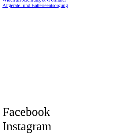
Altgeräte- und Batterieentsorgung
Ladengeschäft
Goldschmiede Patrick Schell e.K.
Hauptstraße 78
77855 Achern
Tel.: 07841 / 684284
Montag – Freitag
9:30 – 18:00 Uhr
Samstag
9:30 – 16:00 Uhr
Social Media
Facebook
Instagram