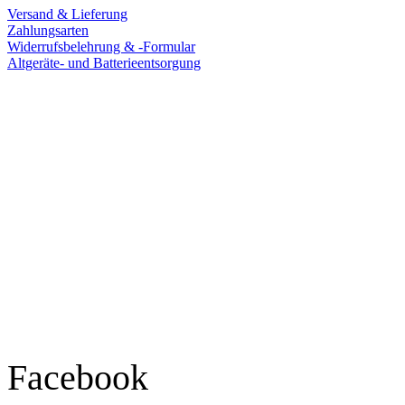
Versand & Lieferung
Zahlungsarten
Widerrufsbelehrung & -Formular
Altgeräte- und Batterieentsorgung
Ladengeschäft
Goldschmiede Patrick Schell e.K.
Hauptstraße 78
77855 Achern
Tel.: 07841 / 684284
Montag – Freitag
9:30 – 18:00 Uhr
Samstag
9:30 – 16:00 Uhr
Social Media
Facebook