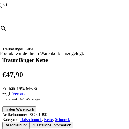
×
Start
/
Schmuck
/
Halsschmuck
/
Kette
/
Traumfänger Kette
Produkt
wurde Ihrem Warenkorb hinzugefügt.
Traumfänger Kette
€
47,90
Enthält 19% MwSt.
zzgl.
Versand
Lieferzeit: 3-4 Werktage
Traumfänger
In den Warenkorb
Kette
Artikelnummer:
SC021R90
Menge
Kategorie:
Halsschmuck
,
Kette
,
Schmuck
Beschreibung
Zusätzliche Information