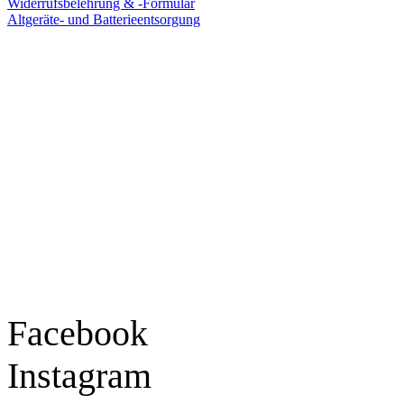
Widerrufsbelehrung & -Formular
Altgeräte- und Batterieentsorgung
Ladengeschäft
Goldschmiede Patrick Schell e.K.
Hauptstraße 78
77855 Achern
Tel.: 07841 / 684284
Montag – Freitag
9:30 – 18:00 Uhr
Samstag
9:30 – 16:00 Uhr
Social Media
Facebook
Instagram