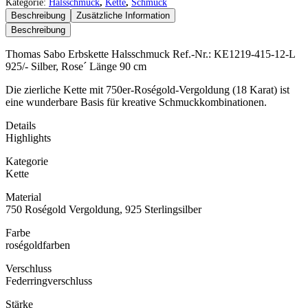
Erbskette
Kategorie:
Halsschmuck
,
Kette
,
Schmuck
Menge
Beschreibung
Zusätzliche Information
Beschreibung
Thomas Sabo Erbskette Halsschmuck Ref.-Nr.: KE1219-415-12-L
925/- Silber, Rose´ Länge 90 cm
Die zierliche Kette mit 750er-Roségold-Vergoldung (18 Karat) ist
eine wunderbare Basis für kreative Schmuckkombinationen.
Details
Highlights
Kategorie
Kette
Material
750 Roségold Vergoldung, 925 Sterlingsilber
Farbe
roségoldfarben
Verschluss
Federringverschluss
Stärke