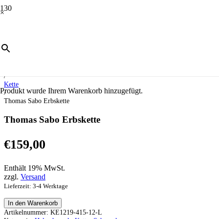
×
Start
/
Schmuck
/
Halsschmuck
/
Kette
Produkt
wurde Ihrem Warenkorb hinzugefügt.
/
Thomas Sabo Erbskette
Thomas Sabo Erbskette
€
159,00
Enthält 19% MwSt.
zzgl.
Versand
Lieferzeit: 3-4 Werktage
Thomas
In den Warenkorb
Sabo
Artikelnummer:
KE1219-415-12-L