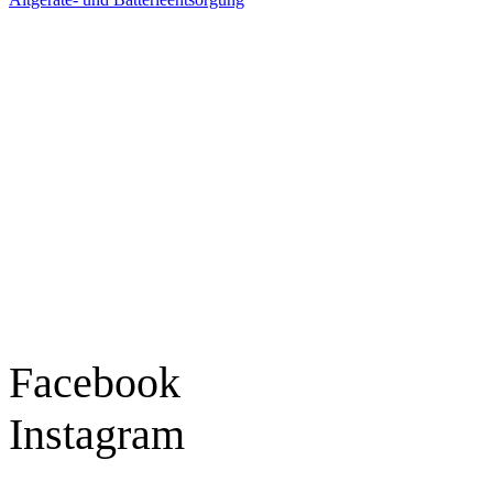
Ladengeschäft
Goldschmiede Patrick Schell e.K.
Hauptstraße 78
77855 Achern
Tel.: 07841 / 684284
Montag – Freitag
9:30 – 18:00 Uhr
Samstag
9:30 – 16:00 Uhr
Social Media
Facebook
Instagram