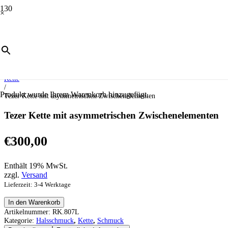
×
Start
/
Schmuck
/
Halsschmuck
/
Kette
/
Produkt
wurde Ihrem Warenkorb hinzugefügt.
Tezer Kette mit asymmetrischen Zwischenelementen
Tezer Kette mit asymmetrischen Zwischenelementen
€
300,00
Enthält 19% MwSt.
zzgl.
Versand
Lieferzeit: 3-4 Werktage
Tezer
In den Warenkorb
Kette
Artikelnummer:
RK.807L
mit
Kategorie:
Halsschmuck
,
Kette
,
Schmuck