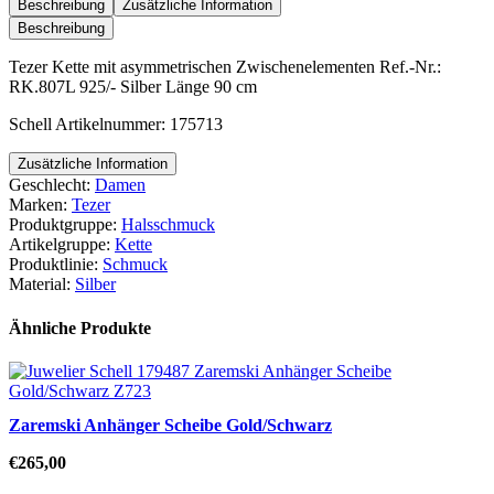
asymmetrischen
Beschreibung
Zusätzliche Information
Zwischenelementen
Beschreibung
Menge
Tezer Kette mit asymmetrischen Zwischenelementen Ref.-Nr.:
RK.807L 925/- Silber Länge 90 cm
Schell Artikelnummer: 175713
Zusätzliche Information
Geschlecht:
Damen
Marken:
Tezer
Produktgruppe:
Halsschmuck
Artikelgruppe:
Kette
Produktlinie:
Schmuck
Material:
Silber
Ähnliche Produkte
Zaremski Anhänger Scheibe Gold/Schwarz
€
265,00