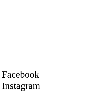
Ladengeschäft
Goldschmiede Patrick Schell e.K.
Hauptstraße 78
77855 Achern
Tel.: 07841 / 684284
Montag – Freitag
9:30 – 18:00 Uhr
Samstag
9:30 – 16:00 Uhr
Social Media
Facebook
Instagram
Geprüft