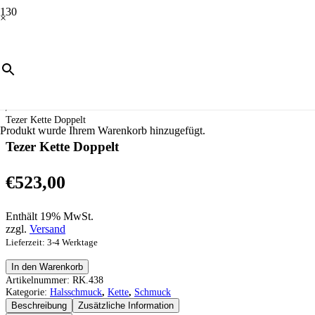
×
Start
/
Schmuck
/
Halsschmuck
/
Kette
/
Tezer Kette Doppelt
Produkt
wurde Ihrem Warenkorb hinzugefügt.
Tezer Kette Doppelt
€
523,00
Enthält 19% MwSt.
zzgl.
Versand
Lieferzeit: 3-4 Werktage
Tezer
In den Warenkorb
Kette
Artikelnummer:
RK.438
Doppelt
Kategorie:
Halsschmuck
,
Kette
,
Schmuck
Menge
Beschreibung
Zusätzliche Information