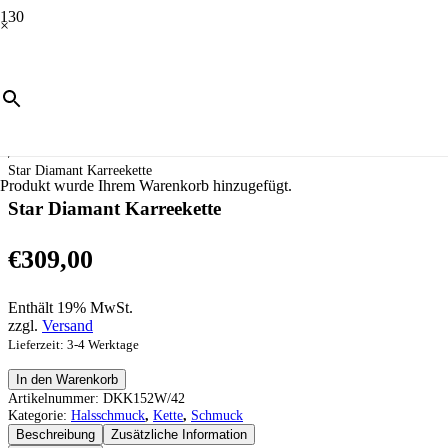
×
Start
/
Schmuck
/
Halsschmuck
/
Kette
/
Star Diamant Karreekette
Produkt
wurde Ihrem Warenkorb hinzugefügt.
Star Diamant Karreekette
€
309,00
Enthält 19% MwSt.
zzgl.
Versand
Lieferzeit: 3-4 Werktage
Star
In den Warenkorb
Diamant
Artikelnummer:
DKK152W/42
Karreekette
Kategorie:
Halsschmuck
,
Kette
,
Schmuck
Menge
Beschreibung
Zusätzliche Information