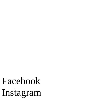
Ladengeschäft
Goldschmiede Patrick Schell e.K.
Hauptstraße 78
77855 Achern
Tel.: 07841 / 684284
Montag – Freitag
9:30 – 18:00 Uhr
Samstag
9:30 – 16:00 Uhr
Social Media
Facebook
Instagram
Geprüft