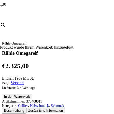
×
Start
/
Schmuck
/
Halsschmuck
/
Collier
/
Rühle Omegareif
Produkt
wurde Ihrem Warenkorb hinzugefügt.
Rühle Omegareif
€
2.325,00
Enthält 19% MwSt.
zzgl.
Versand
Lieferzeit: 3-4 Werktage
Rühle
In den Warenkorb
Omegareif
Artikelnummer:
373408011
Menge
Kategorie:
Collier
,
Halsschmuck
,
Schmuck
Beschreibung
Zusätzliche Information