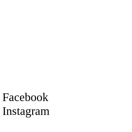
Ladengeschäft
Goldschmiede Patrick Schell e.K.
Hauptstraße 78
77855 Achern
Tel.: 07841 / 684284
Montag – Freitag
9:30 – 18:00 Uhr
Samstag
9:30 – 16:00 Uhr
Social Media
Facebook
Instagram
Geprüft