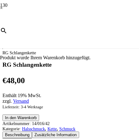
×
Start
/
Schmuck
/
Halsschmuck
/
Kette
/
RG Schlangenkette
Produkt
wurde Ihrem Warenkorb hinzugefügt.
RG Schlangenkette
€
48,00
Enthält 19% MwSt.
zzgl.
Versand
Lieferzeit: 3-4 Werktage
RG
In den Warenkorb
Schlangenkette
Artikelnummer:
14/016/42
Menge
Kategorie:
Halsschmuck
,
Kette
,
Schmuck
Beschreibung
Zusätzliche Information