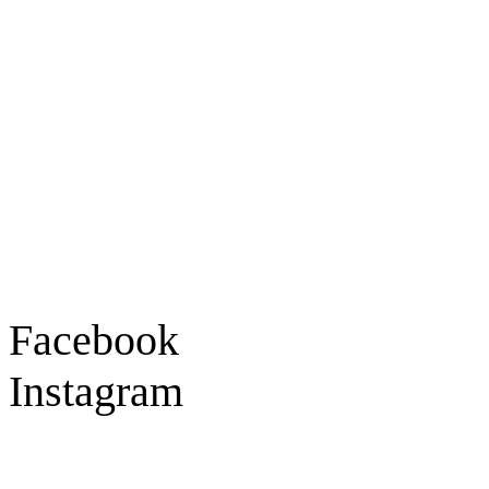
Ladengeschäft
Goldschmiede Patrick Schell e.K.
Hauptstraße 78
77855 Achern
Tel.: 07841 / 684284
Montag – Freitag
9:30 – 18:00 Uhr
Samstag
9:30 – 16:00 Uhr
Social Media
Facebook
Instagram
Geprüft