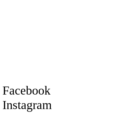
Goldschmiede Patrick Schell e.K.
Hauptstraße 78
77855 Achern
Tel.: 07841 / 684284
Montag – Freitag
9:30 – 18:00 Uhr
Samstag
9:30 – 16:00 Uhr
Social Media
Facebook
Instagram
Geprüft