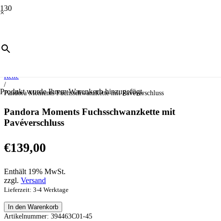
×
Start
/
Schmuck
/
Moments
/
Kette
/
Produkt
wurde Ihrem Warenkorb hinzugefügt.
Pandora Moments Fuchsschwanzkette mit Pavéverschluss
Pandora Moments Fuchsschwanzkette mit
Pavéverschluss
€
139,00
Enthält 19% MwSt.
zzgl.
Versand
Lieferzeit: 3-4 Werktage
Pandora
In den Warenkorb
Moments
Artikelnummer:
394463C01-45