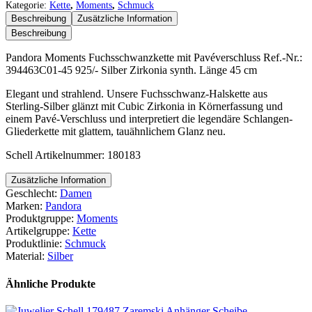
Fuchsschwanzkette
Kategorie:
Kette
,
Moments
,
Schmuck
mit
Beschreibung
Zusätzliche Information
Pavéverschluss
Beschreibung
Menge
Pandora Moments Fuchsschwanzkette mit Pavéverschluss Ref.-Nr.:
394463C01-45 925/- Silber Zirkonia synth. Länge 45 cm
Elegant und strahlend. Unsere Fuchsschwanz-Halskette aus
Sterling-Silber glänzt mit Cubic Zirkonia in Körnerfassung und
einem Pavé-Verschluss und interpretiert die legendäre Schlangen-
Gliederkette mit glattem, tauähnlichem Glanz neu.
Schell Artikelnummer: 180183
Zusätzliche Information
Geschlecht:
Damen
Marken:
Pandora
Produktgruppe:
Moments
Artikelgruppe:
Kette
Produktlinie:
Schmuck
Material:
Silber
Ähnliche Produkte