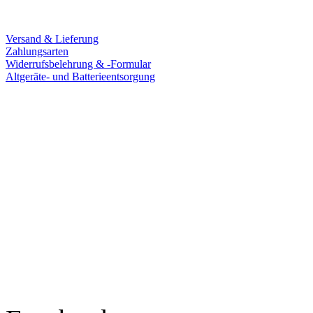
Service
Versand & Lieferung
Zahlungsarten
Widerrufsbelehrung & -Formular
Altgeräte- und Batterieentsorgung
Ladengeschäft
Goldschmiede Patrick Schell e.K.
Hauptstraße 78
77855 Achern
Tel.: 07841 / 684284
Montag – Freitag
9:30 – 18:00 Uhr
Samstag
9:30 – 16:00 Uhr
Social Media