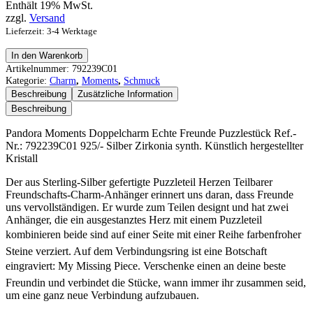
Enthält 19% MwSt.
zzgl.
Versand
Lieferzeit: 3-4 Werktage
Pandora
In den Warenkorb
Moments
Artikelnummer:
792239C01
Doppelcharm
Kategorie:
Charm
,
Moments
,
Schmuck
Echte
Beschreibung
Zusätzliche Information
Freunde
Beschreibung
Puzzlestück
Menge
Pandora Moments Doppelcharm Echte Freunde Puzzlestück Ref.-
Nr.: 792239C01 925/- Silber Zirkonia synth. Künstlich hergestellter
Kristall
Der aus Sterling-Silber gefertigte Puzzleteil Herzen Teilbarer
Freundschafts-Charm-Anhänger erinnert uns daran, dass Freunde
uns vervollständigen. Er wurde zum Teilen designt und hat zwei
Anhänger, die ein ausgestanztes Herz mit einem Puzzleteil
kombinieren beide sind auf einer Seite mit einer Reihe farbenfroher
Steine verziert. Auf dem Verbindungsring ist eine Botschaft
eingraviert: My Missing Piece. Verschenke einen an deine beste
Freundin und verbindet die Stücke, wann immer ihr zusammen seid,
um eine ganz neue Verbindung aufzubauen.