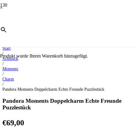
×
Start
/
Produkt
wurde Ihrem Warenkorb hinzugefügt.
Schmuck
/
Moments
/
Charm
/
Pandora Moments Doppelcharm Echte Freunde Puzzlestück
Pandora Moments Doppelcharm Echte Freunde
Puzzlestück
€
69,00