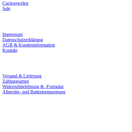
Cuckoowelen
Sale
Infos
Impressum
Datenschutzerklärung
AGB & Kundeninformation
Kontakt
Service
Versand & Lieferung
Zahlungsarten
Widerrufsbelehrung & -Formular
Altgeräte- und Batterieentsorgung
Ladengeschäft
Goldschmiede Patrick Schell e.K.
Hauptstraße 78
77855 Achern