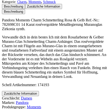
Charm
Kategorie:
Charm
,
Moments
,
Schmuck
Schmetterling
Beschreibung
Zusätzliche Information
Rosa
Beschreibung
&
Gelb
Pandora Moments Charm Schmetterling Rosa & Gelb Ref.-Nr.:
Menge
782698C01 14 Karat rosévergoldete Metalllegierung Muranoglas
Zirkonia synth.
Verwandle dich in dein bestes Ich mit dem Rosafarbener & Gelber
Murano-Glas Schmetterling Charm-Anhänger. Das rosévergoldete
Charm ist mit Flügeln aus Murano-Glas in einem orangefarbenen
und rosafarbenen Farbverlauf mit einem ausgestanzten Muster auf
der Rückseite versehen, das durch das Glas hindurch schimmert. An
der Vorderseite ist es mit Wirbeln aus Roségold verziert.
Mikroperlen am Körper des Schmetterlings und Pavé am
Verbindungsring verleihen ihm einen Hauch von Funkeln. Bring mit
diesem blauen Schmetterling ein starkes Symbol für Hoffnung,
Verwandlung und Neuanfang in deinen Look.
Schell Artikelnummer: 174193
Zusätzliche Information
Geschlecht:
Damen
Marken:
Pandora
Produktgruppe:
Moments