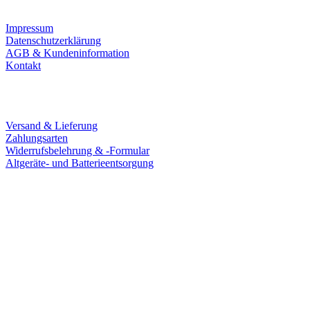
Impressum
Datenschutzerklärung
AGB & Kundeninformation
Kontakt
Service
Versand & Lieferung
Zahlungsarten
Widerrufsbelehrung & -Formular
Altgeräte- und Batterieentsorgung
Ladengeschäft
Goldschmiede Patrick Schell e.K.
Hauptstraße 78
77855 Achern
Tel.: 07841 / 684284
Montag – Freitag
9:30 – 18:00 Uhr