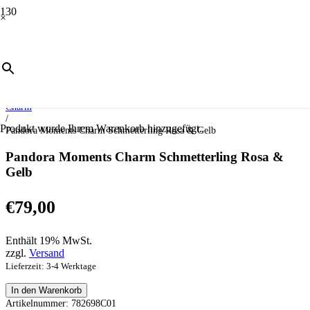
×
Start
/
Schmuck
/
Moments
/
Charm
/
Produkt
wurde Ihrem Warenkorb hinzugefügt.
Pandora Moments Charm Schmetterling Rosa & Gelb
Pandora Moments Charm Schmetterling Rosa &
Gelb
€
79,00
Enthält 19% MwSt.
zzgl.
Versand
Lieferzeit: 3-4 Werktage
Pandora
In den Warenkorb
Moments
Artikelnummer:
782698C01