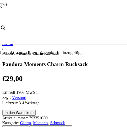
×
Start
/
Schmuck
/
Moments
/
Charm
/
Produkt
wurde Ihrem Warenkorb hinzugefügt.
Pandora Moments Charm Rucksack
Pandora Moments Charm Rucksack
€
29,00
Enthält 19% MwSt.
zzgl.
Versand
Lieferzeit: 3-4 Werktage
Pandora
In den Warenkorb
Moments
Artikelnummer:
793351C00
Charm
Kategorie:
Charm
,
Moments
,
Schmuck