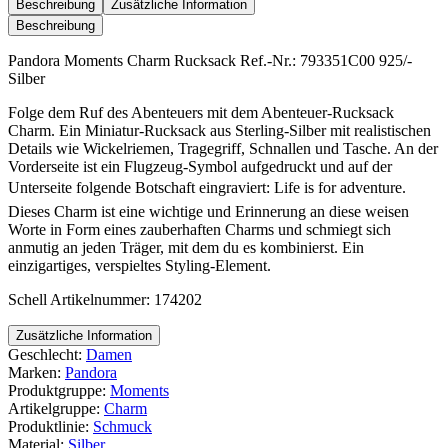
Rucksack
Beschreibung
Zusätzliche Information
Menge
Beschreibung
Pandora Moments Charm Rucksack Ref.-Nr.: 793351C00 925/-
Silber
Folge dem Ruf des Abenteuers mit dem Abenteuer-Rucksack
Charm. Ein Miniatur-Rucksack aus Sterling-Silber mit realistischen
Details wie Wickelriemen, Tragegriff, Schnallen und Tasche. An der
Vorderseite ist ein Flugzeug-Symbol aufgedruckt und auf der
Unterseite folgende Botschaft eingraviert: Life is for adventure.
Dieses Charm ist eine wichtige und Erinnerung an diese weisen
Worte in Form eines zauberhaften Charms und schmiegt sich
anmutig an jeden Träger, mit dem du es kombinierst. Ein
einzigartiges, verspieltes Styling-Element.
Schell Artikelnummer: 174202
Zusätzliche Information
Geschlecht:
Damen
Marken:
Pandora
Produktgruppe:
Moments
Artikelgruppe:
Charm
Produktlinie:
Schmuck
Material:
Silber