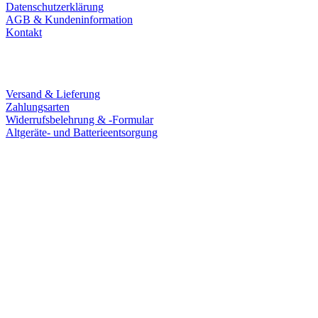
Datenschutzerklärung
AGB & Kundeninformation
Kontakt
Service
Versand & Lieferung
Zahlungsarten
Widerrufsbelehrung & -Formular
Altgeräte- und Batterieentsorgung
Ladengeschäft
Goldschmiede Patrick Schell e.K.
Hauptstraße 78
77855 Achern
Tel.: 07841 / 684284
Montag – Freitag
9:30 – 18:00 Uhr
Samstag
9:30 – 16:00 Uhr