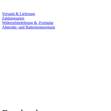
Service
Versand & Lieferung
Zahlungsarten
Widerrufsbelehrung & -Formular
Altgeräte- und Batterieentsorgung
Ladengeschäft
Goldschmiede Patrick Schell e.K.
Hauptstraße 78
77855 Achern
Tel.: 07841 / 684284
Montag – Freitag
9:30 – 18:00 Uhr
Samstag
9:30 – 16:00 Uhr
Social Media