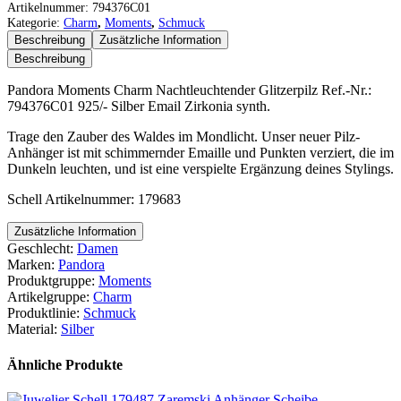
Moments
Artikelnummer:
794376C01
Charm
Kategorie:
Charm
,
Moments
,
Schmuck
Nachtleuchtender
Beschreibung
Zusätzliche Information
Glitzerpilz
Beschreibung
Menge
Pandora Moments Charm Nachtleuchtender Glitzerpilz Ref.-Nr.:
794376C01 925/- Silber Email Zirkonia synth.
Trage den Zauber des Waldes im Mondlicht. Unser neuer Pilz-
Anhänger ist mit schimmernder Emaille und Punkten verziert, die im
Dunkeln leuchten, und ist eine verspielte Ergänzung deines Stylings.
Schell Artikelnummer: 179683
Zusätzliche Information
Geschlecht:
Damen
Marken:
Pandora
Produktgruppe:
Moments
Artikelgruppe:
Charm
Produktlinie:
Schmuck
Material:
Silber
Ähnliche Produkte