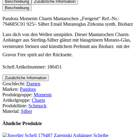
Mantarochen
Beschreibung
Zusätzliche Information
"Freigeist"
Beschreibung
Menge
Pandora Moments Charm Mantarochen „Freigeist“ Ref.-Nr.:
794685C01 925/- Silber Email Muranoglas Zirkonia synth. Bioharz
Lass dich von den Wellen umspülen. Dieser Mantarochen Charm-
Anhänger aus Sterling-Silber glänzt mit blaugrünem Murano-Glas,
verstreuten Steinen und künstlichem Perlmutt aus Bioharz  mit der
Gravur Free spirit auf der Rückseite.
Schell Artikelnummer: 180451
Zusätzliche Information
Geschlecht:
Damen
Marken:
Pandora
Produktgruppe:
Moments
Artikelgruppe:
Charm
Produktlinie:
Schmuck
Material:
Silber
Ähnliche Produkte