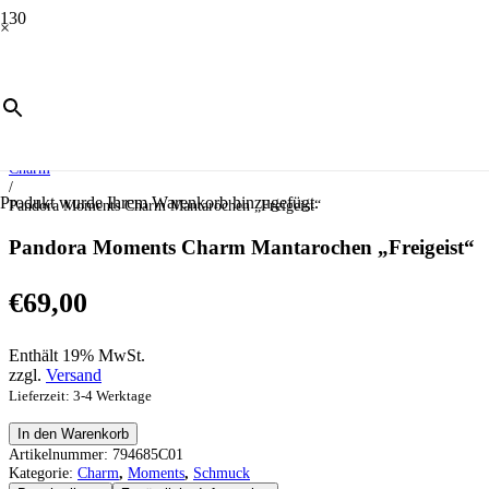
×
Start
/
Schmuck
/
Moments
/
Charm
/
Produkt
wurde Ihrem Warenkorb hinzugefügt.
Pandora Moments Charm Mantarochen „Freigeist“
Pandora Moments Charm Mantarochen „Freigeist“
€
69,00
Enthält 19% MwSt.
zzgl.
Versand
Lieferzeit: 3-4 Werktage
Pandora
In den Warenkorb
Moments
Artikelnummer:
794685C01
Charm
Kategorie:
Charm
,
Moments
,
Schmuck