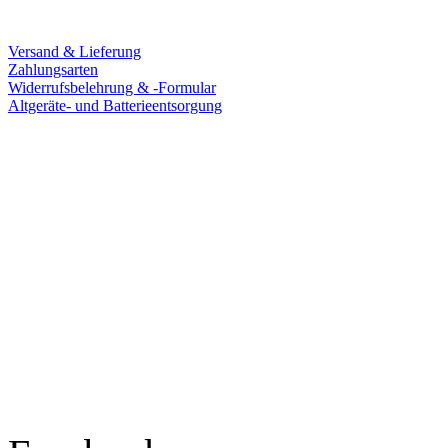
Service
Versand & Lieferung
Zahlungsarten
Widerrufsbelehrung & -Formular
Altgeräte- und Batterieentsorgung
Ladengeschäft
Goldschmiede Patrick Schell e.K.
Hauptstraße 78
77855 Achern
Tel.: 07841 / 684284
Montag – Freitag
9:30 – 18:00 Uhr
Samstag
9:30 – 16:00 Uhr
Social Media