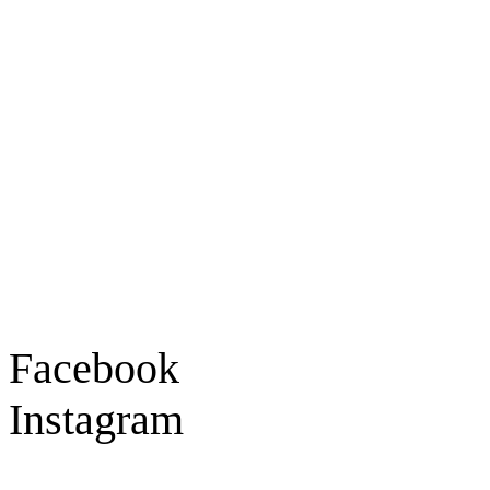
Ladengeschäft
Goldschmiede Patrick Schell e.K.
Hauptstraße 78
77855 Achern
Tel.: 07841 / 684284
Montag – Freitag
9:30 – 18:00 Uhr
Samstag
9:30 – 16:00 Uhr
Social Media
Facebook
Instagram
Geprüft