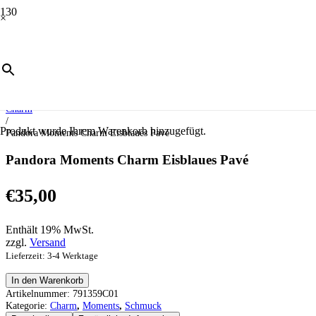
×
Start
/
Schmuck
/
Moments
/
Charm
/
Produkt
wurde Ihrem Warenkorb hinzugefügt.
Pandora Moments Charm Eisblaues Pavé
Pandora Moments Charm Eisblaues Pavé
€
35,00
Enthält 19% MwSt.
zzgl.
Versand
Lieferzeit: 3-4 Werktage
Pandora
In den Warenkorb
Moments
Artikelnummer:
791359C01
Charm
Kategorie:
Charm
,
Moments
,
Schmuck