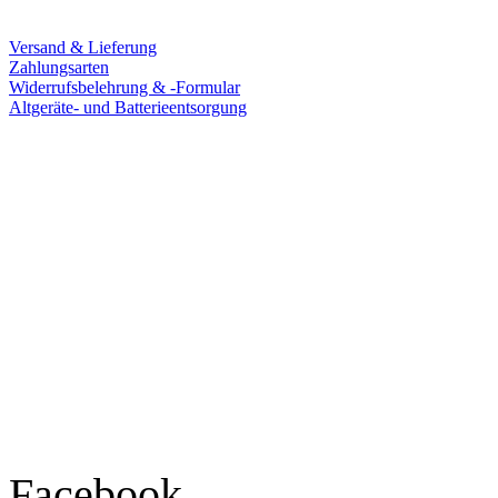
Versand & Lieferung
Zahlungsarten
Widerrufsbelehrung & -Formular
Altgeräte- und Batterieentsorgung
Ladengeschäft
Goldschmiede Patrick Schell e.K.
Hauptstraße 78
77855 Achern
Tel.: 07841 / 684284
Montag – Freitag
9:30 – 18:00 Uhr
Samstag
9:30 – 16:00 Uhr
Social Media
Facebook