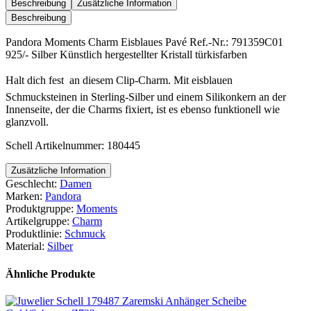
Eisblaues
Beschreibung
Zusätzliche Information
Pavé
Beschreibung
Menge
Pandora Moments Charm Eisblaues Pavé Ref.-Nr.: 791359C01
925/- Silber Künstlich hergestellter Kristall türkisfarben
Halt dich fest  an diesem Clip-Charm. Mit eisblauen
Schmucksteinen in Sterling-Silber und einem Silikonkern an der
Innenseite, der die Charms fixiert, ist es ebenso funktionell wie
glanzvoll.
Schell Artikelnummer: 180445
Zusätzliche Information
Geschlecht:
Damen
Marken:
Pandora
Produktgruppe:
Moments
Artikelgruppe:
Charm
Produktlinie:
Schmuck
Material:
Silber
Ähnliche Produkte