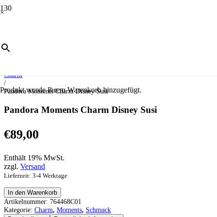
×
Start
/
Schmuck
/
Moments
/
Charm
/
Produkt
wurde Ihrem Warenkorb hinzugefügt.
Pandora Moments Charm Disney Susi
Pandora Moments Charm Disney Susi
€
89,00
Enthält 19% MwSt.
zzgl.
Versand
Lieferzeit: 3-4 Werktage
Pandora
In den Warenkorb
Moments
Artikelnummer:
764468C01
Charm
Kategorie:
Charm
,
Moments
,
Schmuck