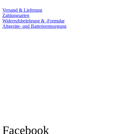
Versand & Lieferung
Zahlungsarten
Widerrufsbelehrung & -Formular
Altgeräte- und Batterieentsorgung
Ladengeschäft
Goldschmiede Patrick Schell e.K.
Hauptstraße 78
77855 Achern
Tel.: 07841 / 684284
Montag – Freitag
9:30 – 18:00 Uhr
Samstag
9:30 – 16:00 Uhr
Social Media
Facebook