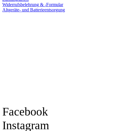
Widerrufsbelehrung & -Formular
Altgeräte- und Batterieentsorgung
Ladengeschäft
Goldschmiede Patrick Schell e.K.
Hauptstraße 78
77855 Achern
Tel.: 07841 / 684284
Montag – Freitag
9:30 – 18:00 Uhr
Samstag
9:30 – 16:00 Uhr
Social Media
Facebook
Instagram