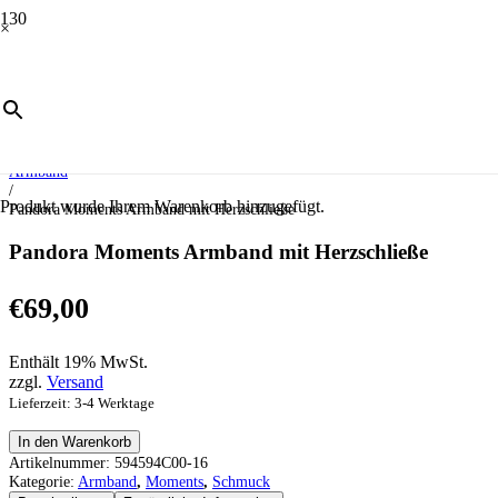
×
Start
/
Schmuck
/
Moments
/
Armband
/
Produkt
wurde Ihrem Warenkorb hinzugefügt.
Pandora Moments Armband mit Herzschließe
Pandora Moments Armband mit Herzschließe
€
69,00
Enthält 19% MwSt.
zzgl.
Versand
Lieferzeit: 3-4 Werktage
Pandora
In den Warenkorb
Moments
Artikelnummer:
594594C00-16
Armband
Kategorie:
Armband
,
Moments
,
Schmuck