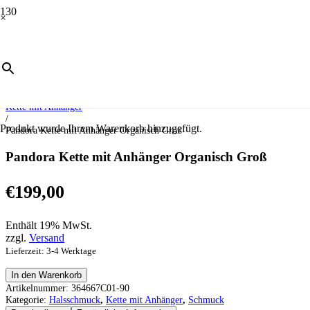
×
Start
/
Schmuck
/
Halsschmuck
/
Kette mit Anhänger
/
Produkt
wurde Ihrem Warenkorb hinzugefügt.
Pandora Kette mit Anhänger Organisch Groß
Pandora Kette mit Anhänger Organisch Groß
€
199,00
Enthält 19% MwSt.
zzgl.
Versand
Lieferzeit: 3-4 Werktage
Pandora
In den Warenkorb
Kette
Artikelnummer:
364667C01-90
mit
Kategorie:
Halsschmuck
,
Kette mit Anhänger
,
Schmuck