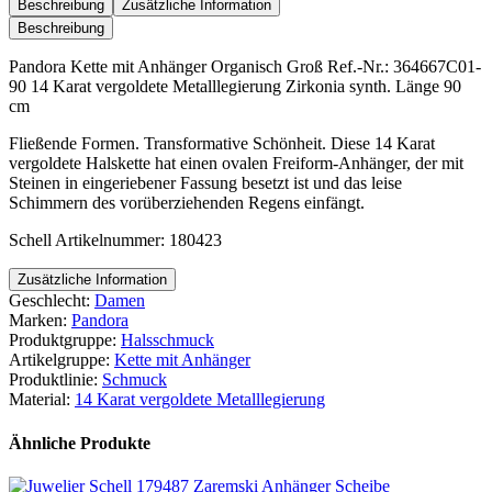
Anhänger
Beschreibung
Zusätzliche Information
Organisch
Beschreibung
Groß
Menge
Pandora Kette mit Anhänger Organisch Groß Ref.-Nr.: 364667C01-
90 14 Karat vergoldete Metalllegierung Zirkonia synth. Länge 90
cm
Fließende Formen. Transformative Schönheit. Diese 14 Karat
vergoldete Halskette hat einen ovalen Freiform-Anhänger, der mit
Steinen in eingeriebener Fassung besetzt ist und das leise
Schimmern des vorüberziehenden Regens einfängt.
Schell Artikelnummer: 180423
Zusätzliche Information
Geschlecht:
Damen
Marken:
Pandora
Produktgruppe:
Halsschmuck
Artikelgruppe:
Kette mit Anhänger
Produktlinie:
Schmuck
Material:
14 Karat vergoldete Metalllegierung
Ähnliche Produkte