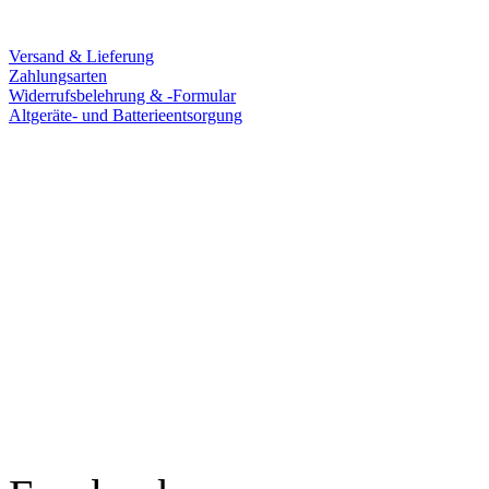
Service
Versand & Lieferung
Zahlungsarten
Widerrufsbelehrung & -Formular
Altgeräte- und Batterieentsorgung
Ladengeschäft
Goldschmiede Patrick Schell e.K.
Hauptstraße 78
77855 Achern
Tel.: 07841 / 684284
Montag – Freitag
9:30 – 18:00 Uhr
Samstag
9:30 – 16:00 Uhr
Social Media