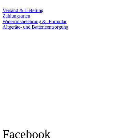
Versand & Lieferung
Zahlungsarten
Widerrufsbelehrung & -Formular
Altgeräte- und Batterieentsorgung
Ladengeschäft
Goldschmiede Patrick Schell e.K.
Hauptstraße 78
77855 Achern
Tel.: 07841 / 684284
Montag – Freitag
9:30 – 18:00 Uhr
Samstag
9:30 – 16:00 Uhr
Social Media
Facebook