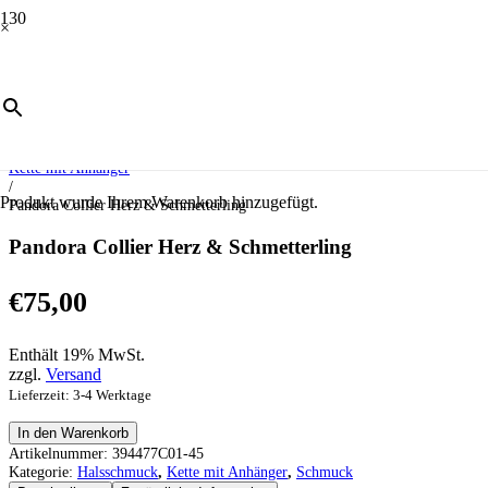
×
Start
/
Schmuck
/
Halsschmuck
/
Kette mit Anhänger
/
Produkt
wurde Ihrem Warenkorb hinzugefügt.
Pandora Collier Herz & Schmetterling
Pandora Collier Herz & Schmetterling
€
75,00
Enthält 19% MwSt.
zzgl.
Versand
Lieferzeit: 3-4 Werktage
Pandora
In den Warenkorb
Collier
Artikelnummer:
394477C01-45
Herz
Kategorie:
Halsschmuck
,
Kette mit Anhänger
,
Schmuck