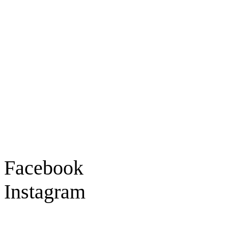
Ladengeschäft
Goldschmiede Patrick Schell e.K.
Hauptstraße 78
77855 Achern
Tel.: 07841 / 684284
Montag – Freitag
9:30 – 18:00 Uhr
Samstag
9:30 – 16:00 Uhr
Social Media
Facebook
Instagram
Geprüft