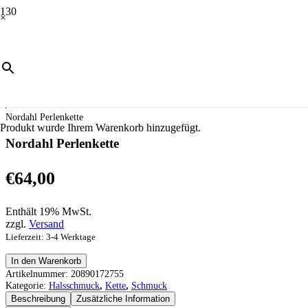
×
Start
/
Schmuck
/
Halsschmuck
/
Kette
/
Nordahl Perlenkette
Produkt
wurde Ihrem Warenkorb hinzugefügt.
Nordahl Perlenkette
€
64,00
Enthält 19% MwSt.
zzgl.
Versand
Lieferzeit: 3-4 Werktage
Nordahl
In den Warenkorb
Perlenkette
Artikelnummer:
20890172755
Menge
Kategorie:
Halsschmuck
,
Kette
,
Schmuck
Beschreibung
Zusätzliche Information