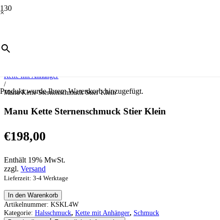
×
Start
/
Schmuck
/
Halsschmuck
/
Kette mit Anhänger
/
Produkt
wurde Ihrem Warenkorb hinzugefügt.
Manu Kette Sternenschmuck Stier Klein
Manu Kette Sternenschmuck Stier Klein
€
198,00
Enthält 19% MwSt.
zzgl.
Versand
Lieferzeit: 3-4 Werktage
Manu
In den Warenkorb
Kette
Artikelnummer:
KSKL4W
Sternenschmuck
Kategorie:
Halsschmuck
,
Kette mit Anhänger
,
Schmuck