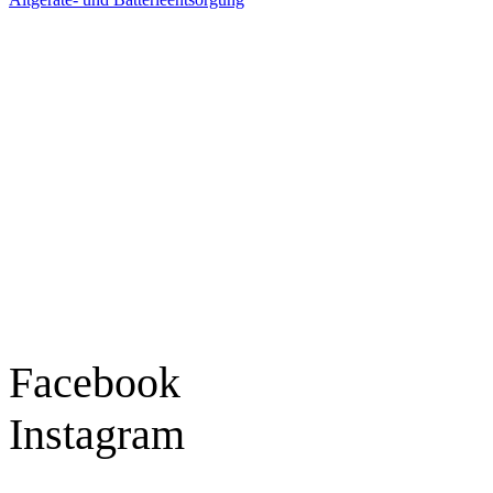
Ladengeschäft
Goldschmiede Patrick Schell e.K.
Hauptstraße 78
77855 Achern
Tel.: 07841 / 684284
Montag – Freitag
9:30 – 18:00 Uhr
Samstag
9:30 – 16:00 Uhr
Social Media
Facebook
Instagram