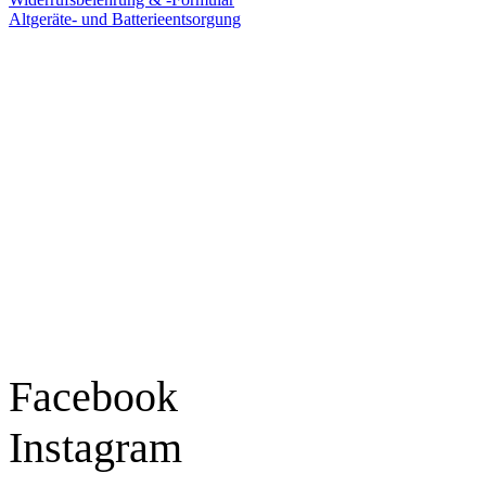
Altgeräte- und Batterieentsorgung
Ladengeschäft
Goldschmiede Patrick Schell e.K.
Hauptstraße 78
77855 Achern
Tel.: 07841 / 684284
Montag – Freitag
9:30 – 18:00 Uhr
Samstag
9:30 – 16:00 Uhr
Social Media
Facebook
Instagram