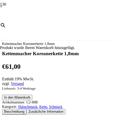
×
Start
/
Schmuck
/
Halsschmuck
/
Kette
/
Kettenmacher Koreanerkette 1,8mm
Produkt
wurde Ihrem Warenkorb hinzugefügt.
Kettenmacher Koreanerkette 1,8mm
€
61,00
Enthält 19% MwSt.
zzgl.
Versand
Lieferzeit: 3-4 Werktage
Kettenmacher
In den Warenkorb
Koreanerkette
Artikelnummer:
C2-80R
1,8mm
Kategorie:
Halsschmuck
,
Kette
,
Schmuck
Menge
Beschreibung
Zusätzliche Information