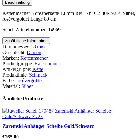
Beschreibung
Kettenmacher Koreanerkette 1,8mm Ref.-Nr.: C2-80R 925/- Silber,
rosévergoldet Länge 80 cm
Schell Artikelnummer: 149691
Zusätzliche Information
Durchmesser:
18 mm
Geschlecht:
Damen
Marken:
Kettenmacher
Produktgruppe:
Halsschmuck
Artikelgruppe:
Kette
Produktlinie:
Schmuck
Farbe:
rosévergoldet
Material:
Silber
Ähnliche Produkte
Zaremski Anhänger Scheibe Gold/Schwarz
€
265,00