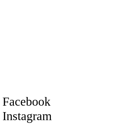
Ladengeschäft
Goldschmiede Patrick Schell e.K.
Hauptstraße 78
77855 Achern
Tel.: 07841 / 684284
Montag – Freitag
9:30 – 18:00 Uhr
Samstag
9:30 – 16:00 Uhr
Social Media
Facebook
Instagram
Geprüft