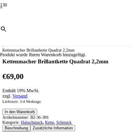
×
Start
/
Schmuck
/
Halsschmuck
/
Kette
/
Kettenmacher Brillantkette Quadrat 2,2mm
Produkt
wurde Ihrem Warenkorb hinzugefügt.
Kettenmacher Brillantkette Quadrat 2,2mm
€
69,00
Enthält 19% MwSt.
zzgl.
Versand
Lieferzeit: 3-4 Werktage
Kettenmacher
In den Warenkorb
Brillantkette
Artikelnummer:
B2-36-38S
Quadrat
Kategorie:
Halsschmuck
,
Kette
,
Schmuck
2,2mm
Beschreibung
Zusätzliche Information