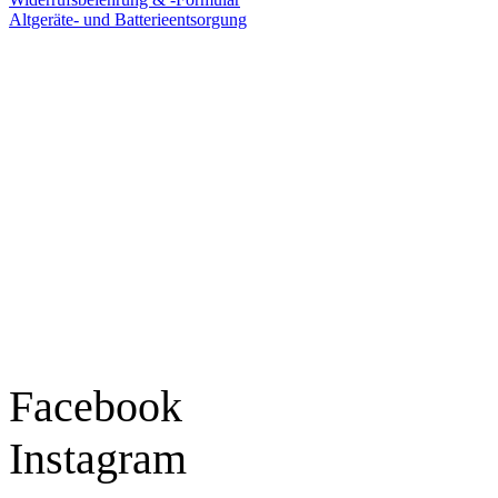
Altgeräte- und Batterieentsorgung
Ladengeschäft
Goldschmiede Patrick Schell e.K.
Hauptstraße 78
77855 Achern
Tel.: 07841 / 684284
Montag – Freitag
9:30 – 18:00 Uhr
Samstag
9:30 – 16:00 Uhr
Social Media
Facebook
Instagram