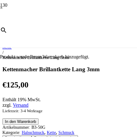
×
Start
/
Schmuck
/
Halsschmuck
/
Kette
/
Produkt
wurde Ihrem Warenkorb hinzugefügt.
Kettenmacher Brillantkette Lang 3mm
Kettenmacher Brillantkette Lang 3mm
€
125,00
Enthält 19% MwSt.
zzgl.
Versand
Lieferzeit: 3-4 Werktage
Kettenmacher
In den Warenkorb
Brillantkette
Artikelnummer:
B3-50G
Lang
Kategorie:
Halsschmuck
,
Kette
,
Schmuck