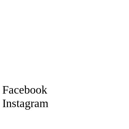
Ladengeschäft
Goldschmiede Patrick Schell e.K.
Hauptstraße 78
77855 Achern
Tel.: 07841 / 684284
Montag – Freitag
9:30 – 18:00 Uhr
Samstag
9:30 – 16:00 Uhr
Social Media
Facebook
Instagram
Geprüft