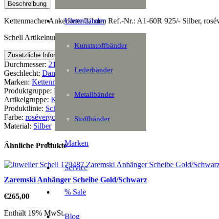
Beschreibung
Uhrenbänder
Kettenmacher Ankerkette 2,1mm Ref.-Nr.: A1-60R 925/- Silber, rosé
Schell Artikelnummer: 149795
Kunststoffbänder
Zusätzliche Information
Durchmesser:
21 mm
Lederbänder
Geschlecht:
Damen
Marken:
Kettenmacher
Produktgruppe:
Halsschmuck
Metallbänder
Artikelgruppe:
Kette
Produktlinie:
Schmuck
Farbe:
rosévergoldet
Stoffbänder
Material:
Silber
Marken
Ähnliche Produkte
Service
Zaremski Anhänger Scheibe Gold/Schwarz
% Sale
€
265,00
Enthält 19% MwSt.
Blog