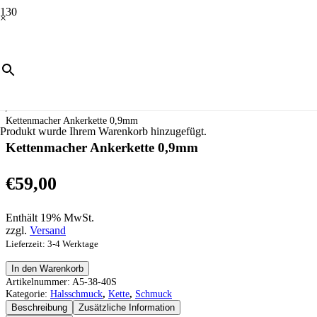
×
Start
/
Schmuck
/
Halsschmuck
/
Kette
/
Kettenmacher Ankerkette 0,9mm
Produkt
wurde Ihrem Warenkorb hinzugefügt.
Kettenmacher Ankerkette 0,9mm
€
59,00
Enthält 19% MwSt.
zzgl.
Versand
Lieferzeit: 3-4 Werktage
Kettenmacher
In den Warenkorb
Ankerkette
Artikelnummer:
A5-38-40S
0,9mm
Kategorie:
Halsschmuck
,
Kette
,
Schmuck
Menge
Beschreibung
Zusätzliche Information