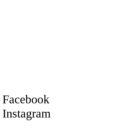
Ladengeschäft
Goldschmiede Patrick Schell e.K.
Hauptstraße 78
77855 Achern
Tel.: 07841 / 684284
Montag – Freitag
9:30 – 18:00 Uhr
Samstag
9:30 – 16:00 Uhr
Social Media
Facebook
Instagram
Geprüft