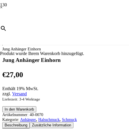
×
Start
/
Schmuck
/
Halsschmuck
/
Anhänger
/
Jung Anhänger Einhorn
Produkt
wurde Ihrem Warenkorb hinzugefügt.
Jung Anhänger Einhorn
€
27,00
Enthält 19% MwSt.
zzgl.
Versand
Lieferzeit: 3-4 Werktage
Jung
In den Warenkorb
Anhänger
Artikelnummer:
40-0070
Einhorn
Kategorie:
Anhänger
,
Halsschmuck
,
Schmuck
Menge
Beschreibung
Zusätzliche Information