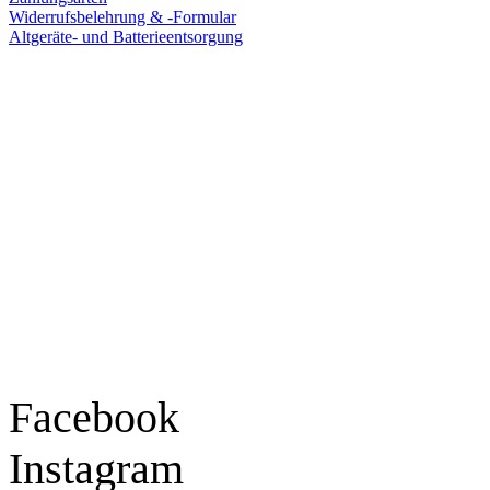
Widerrufsbelehrung & -Formular
Altgeräte- und Batterieentsorgung
Ladengeschäft
Goldschmiede Patrick Schell e.K.
Hauptstraße 78
77855 Achern
Tel.: 07841 / 684284
Montag – Freitag
9:30 – 18:00 Uhr
Samstag
9:30 – 16:00 Uhr
Social Media
Facebook
Instagram