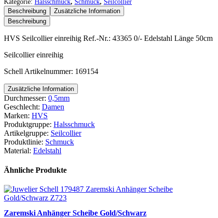
einreihig
Kategorie:
Halsschmuck
,
Schmuck
,
Seilcollier
Menge
Beschreibung
Zusätzliche Information
Beschreibung
HVS Seilcollier einreihig Ref.-Nr.: 43365 0/- Edelstahl Länge 50cm
Seilcollier einreihig
Schell Artikelnummer: 169154
Zusätzliche Information
Durchmesser:
0,5mm
Geschlecht:
Damen
Marken:
HVS
Produktgruppe:
Halsschmuck
Artikelgruppe:
Seilcollier
Produktlinie:
Schmuck
Material:
Edelstahl
Ähnliche Produkte
Zaremski Anhänger Scheibe Gold/Schwarz