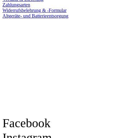
Zahlungsarten
Widerrufsbelehrung & -Formular
Altgeräte- und Batterieentsorgung
Ladengeschäft
Goldschmiede Patrick Schell e.K.
Hauptstraße 78
77855 Achern
Tel.: 07841 / 684284
Montag – Freitag
9:30 – 18:00 Uhr
Samstag
9:30 – 16:00 Uhr
Social Media
Facebook
Instagram