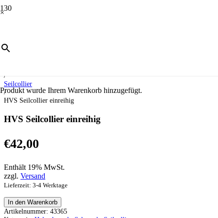
×
Start
/
Schmuck
/
Halsschmuck
/
Seilcollier
Produkt
wurde Ihrem Warenkorb hinzugefügt.
/
HVS Seilcollier einreihig
HVS Seilcollier einreihig
€
42,00
Enthält 19% MwSt.
zzgl.
Versand
Lieferzeit: 3-4 Werktage
HVS
In den Warenkorb
Seilcollier
Artikelnummer:
43365