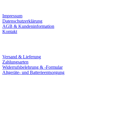
Infos
Impressum
Datenschutzerklärung
AGB & Kundeninformation
Kontakt
Service
Versand & Lieferung
Zahlungsarten
Widerrufsbelehrung & -Formular
Altgeräte- und Batterieentsorgung
Ladengeschäft
Goldschmiede Patrick Schell e.K.
Hauptstraße 78
77855 Achern
Tel.: 07841 / 684284
Montag – Freitag