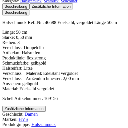
1-
Kategorie:
Halsschmuck
,
Schmuck
,
Seilcollier
reihig
Beschreibung
Zusätzliche Information
Menge
Beschreibung
Halsschmuck Ref.-Nr.: 46688 Edelstahl, vergoldet Länge 50cm
Länge: 50 cm
Stärke: 0,50 mm
Reihen: 3
Verschluss: Doppelclip
Artikelart: Halsreifen
Produktlinie: flexistrong
Schmuckfarbe: gelbgold
Halsreifart: Litze
Verschluss – Material: Edelstahl vergoldet
Verschluss – Außendurchmesser: 2,00 mm
Aussehen: gelbgold
Material: Edelstahl vergoldet
Schell Artikelnummer: 169156
Zusätzliche Information
Geschlecht:
Damen
Marken:
HVS
Produktgruppe:
Halsschmuck