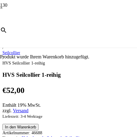
×
Start
/
Schmuck
/
Halsschmuck
/
Seilcollier
Produkt
wurde Ihrem Warenkorb hinzugefügt.
/
HVS Seilcollier 1-reihig
HVS Seilcollier 1-reihig
€
52,00
Enthält 19% MwSt.
zzgl.
Versand
Lieferzeit: 3-4 Werktage
HVS
In den Warenkorb
Seilcollier
Artikelnummer:
46688