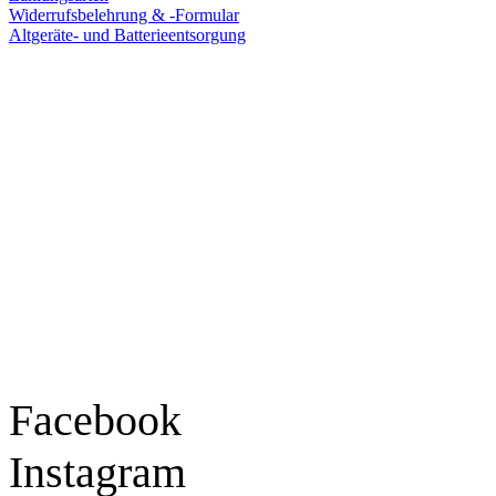
Widerrufsbelehrung & -Formular
Altgeräte- und Batterieentsorgung
Ladengeschäft
Goldschmiede Patrick Schell e.K.
Hauptstraße 78
77855 Achern
Tel.: 07841 / 684284
Montag – Freitag
9:30 – 18:00 Uhr
Samstag
9:30 – 16:00 Uhr
Social Media
Facebook
Instagram