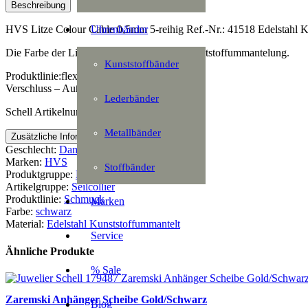
0,5mm
Beschreibung
5-
reihig
Uhrenbänder
HVS Litze Colour Cable 0,5mm 5-reihig Ref.-Nr.: 41518 Edelstahl 
Menge
Die Farbe der Litzen entsteht durch eine Kunststoffummantelung.
Kunststoffbänder
Produktlinie:flexistrong
Verschluss – Außendurchmesser:2,00 mm
Lederbänder
Schell Artikelnummer: 179550
Metallbänder
Zusätzliche Information
Geschlecht:
Damen
Marken:
HVS
Stoffbänder
Produktgruppe:
Halsschmuck
Artikelgruppe:
Seilcollier
Produktlinie:
Schmuck
Marken
Farbe:
schwarz
Material:
Edelstahl Kunststoffummantelt
Service
Ähnliche Produkte
% Sale
Zaremski Anhänger Scheibe Gold/Schwarz
Blog