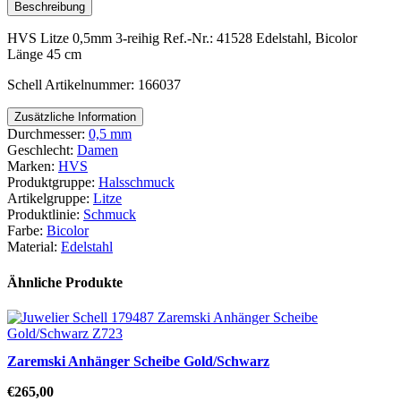
reihig
Beschreibung
Menge
HVS Litze 0,5mm 3-reihig Ref.-Nr.: 41528 Edelstahl, Bicolor
Länge 45 cm
Schell Artikelnummer: 166037
Zusätzliche Information
Durchmesser:
0,5 mm
Geschlecht:
Damen
Marken:
HVS
Produktgruppe:
Halsschmuck
Artikelgruppe:
Litze
Produktlinie:
Schmuck
Farbe:
Bicolor
Material:
Edelstahl
Ähnliche Produkte
Zaremski Anhänger Scheibe Gold/Schwarz
€
265,00