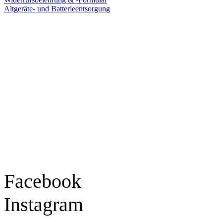
Altgeräte- und Batterieentsorgung
Ladengeschäft
Goldschmiede Patrick Schell e.K.
Hauptstraße 78
77855 Achern
Tel.: 07841 / 684284
Montag – Freitag
9:30 – 18:00 Uhr
Samstag
9:30 – 16:00 Uhr
Social Media
Facebook
Instagram