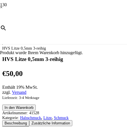
×
Start
/
Schmuck
/
Halsschmuck
/
Litze
/
HVS Litze 0,5mm 3-reihig
Produkt
wurde Ihrem Warenkorb hinzugefügt.
HVS Litze 0,5mm 3-reihig
€
50,00
Enthält 19% MwSt.
zzgl.
Versand
Lieferzeit: 3-4 Werktage
HVS
In den Warenkorb
Litze
Artikelnummer:
41528
0,5mm
Kategorie:
Halsschmuck
,
Litze
,
Schmuck
3-
Beschreibung
Zusätzliche Information