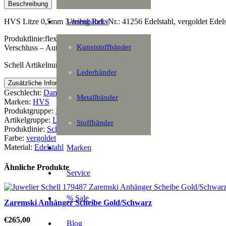
reihig
Beschreibung
Menge
Uhrenbänder
HVS Litze 0,5mm 3-reihig Ref.-Nr.: 41256 Edelstahl, vergoldet Edel
Produktlinie:flexistrong
Kunststoffbänder
Verschluss – Außendurchmesser:2,00 mm
Schell Artikelnummer: 179551
Lederbänder
Zusätzliche Information
Geschlecht:
Damen
Metallbänder
Marken:
HVS
Produktgruppe:
Halsschmuck
Artikelgruppe:
Litze
Stoffbänder
Produktlinie:
Schmuck
Farbe:
vergoldet
Material:
Edelstahl
Marken
Ähnliche Produkte
Service
% Sale
Zaremski Anhänger Scheibe Gold/Schwarz
€
265,00
Blog