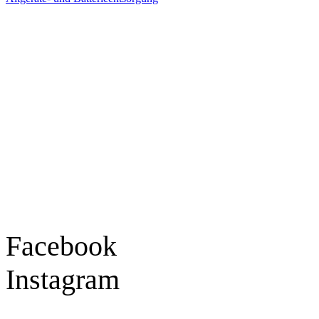
Ladengeschäft
Goldschmiede Patrick Schell e.K.
Hauptstraße 78
77855 Achern
Tel.: 07841 / 684284
Montag – Freitag
9:30 – 18:00 Uhr
Samstag
9:30 – 16:00 Uhr
Social Media
Facebook
Instagram