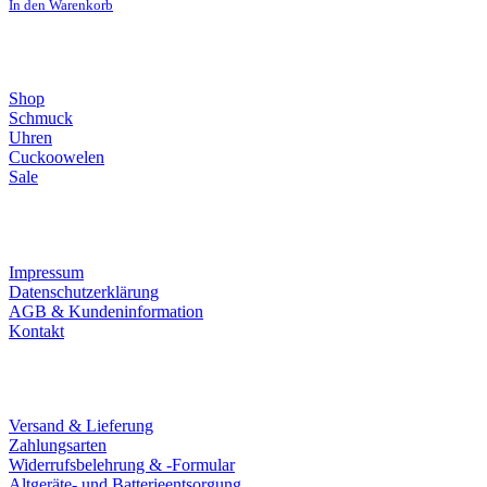
In den Warenkorb
Direktlinks
Shop
Schmuck
Uhren
Cuckoowelen
Sale
Infos
Impressum
Datenschutzerklärung
AGB & Kundeninformation
Kontakt
Service
Versand & Lieferung
Zahlungsarten
Widerrufsbelehrung & -Formular
Altgeräte- und Batterieentsorgung