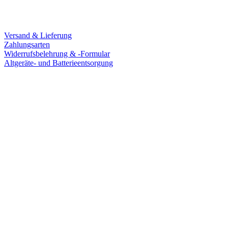
Service
Versand & Lieferung
Zahlungsarten
Widerrufsbelehrung & -Formular
Altgeräte- und Batterieentsorgung
Ladengeschäft
Goldschmiede Patrick Schell e.K.
Hauptstraße 78
77855 Achern
Tel.: 07841 / 684284
Montag – Freitag
9:30 – 18:00 Uhr
Samstag
9:30 – 16:00 Uhr
Social Media