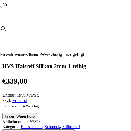
×
Start
/
Schmuck
/
Halsschmuck
/
Silikonreif
/
Produkt
wurde Ihrem Warenkorb hinzugefügt.
HVS Halsreif Silikon 2mm 1-reihig
HVS Halsreif Silikon 2mm 1-reihig
€
339,00
Enthält 19% MwSt.
zzgl.
Versand
Lieferzeit: 3-4 Werktage
HVS
In den Warenkorb
Halsreif
Artikelnummer:
52897
Silikon
Kategorie:
Halsschmuck
,
Schmuck
,
Silikonreif