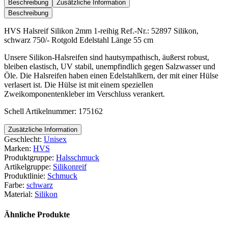
2mm
Beschreibung
Zusätzliche Information
1-
Beschreibung
reihig
Menge
HVS Halsreif Silikon 2mm 1-reihig Ref.-Nr.: 52897 Silikon,
schwarz 750/- Rotgold Edelstahl Länge 55 cm
Unsere Silikon-Halsreifen sind hautsympathisch, äußerst robust,
bleiben elastisch, UV stabil, unempfindlich gegen Salzwasser und
Öle. Die Halsreifen haben einen Edelstahlkern, der mit einer Hülse
verlasert ist. Die Hülse ist mit einem speziellen
Zweikomponentenkleber im Verschluss verankert.
Schell Artikelnummer: 175162
Zusätzliche Information
Geschlecht:
Unisex
Marken:
HVS
Produktgruppe:
Halsschmuck
Artikelgruppe:
Silikonreif
Produktlinie:
Schmuck
Farbe:
schwarz
Material:
Silikon
Ähnliche Produkte