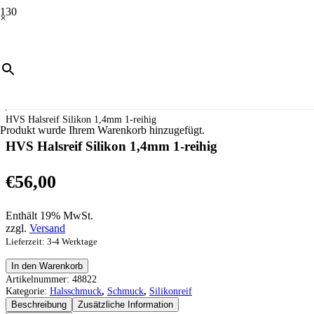
×
Start
/
Schmuck
/
Halsschmuck
/
Silikonreif
/
HVS Halsreif Silikon 1,4mm 1-reihig
Produkt
wurde Ihrem Warenkorb hinzugefügt.
HVS Halsreif Silikon 1,4mm 1-reihig
€
56,00
Enthält 19% MwSt.
zzgl.
Versand
Lieferzeit: 3-4 Werktage
HVS
In den Warenkorb
Halsreif
Artikelnummer:
48822
Silikon
Kategorie:
Halsschmuck
,
Schmuck
,
Silikonreif
1,4mm
Beschreibung
Zusätzliche Information