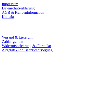
Impressum
Datenschutzerklärung
AGB & Kundeninformation
Kontakt
Service
Versand & Lieferung
Zahlungsarten
Widerrufsbelehrung & -Formular
Altgeräte- und Batterieentsorgung
Ladengeschäft
Goldschmiede Patrick Schell e.K.
Hauptstraße 78
77855 Achern
Tel.: 07841 / 684284
Montag – Freitag
9:30 – 18:00 Uhr
Samstag