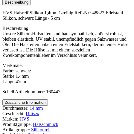
1-
Beschreibung
reihig
Menge
HVS Halsreif Silikon 1,4mm 1-reihig Ref.-Nr.: 48822 Edelstahl
Silikon, schwarz Länge 45 cm
Beschreibung:
Unsere Silikon-Halsreifen sind hautsympathisch, äußerst robust,
bleiben elastisch, UV stabil, unempfindlich gegen Salzwasser und
Öle. Die Halsreifen haben einen Edelstahlkern, der mit einer Hülse
verlasert ist. Die Hülse ist mit einem speziellen
Zweikomponentenkleber im Verschluss verankert.
Merkmale:
Farbe: schwarz
Stärke 1,4mm
Länge 45cm
Schell Artikelnummer: 160447
Zusätzliche Information
Durchmesser:
14 mm
Geschlecht:
Unisex
Marken:
HVS
Produktgruppe:
Halsschmuck
Artikelgruppe:
Silikonreif