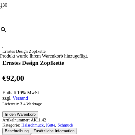
×
Start
/
Schmuck
/
Halsschmuck
/
Kette
/
Ernstes Design Zopfkette
Produkt
wurde Ihrem Warenkorb hinzugefügt.
Ernstes Design Zopfkette
€
92,00
Enthält 19% MwSt.
zzgl.
Versand
Lieferzeit: 3-4 Werktage
Ernstes
In den Warenkorb
Design
Artikelnummer:
AK11.42
Zopfkette
Kategorie:
Halsschmuck
,
Kette
,
Schmuck
Menge
Beschreibung
Zusätzliche Information