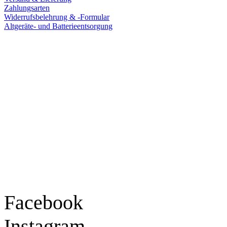
Zahlungsarten
Widerrufsbelehrung & -Formular
Altgeräte- und Batterieentsorgung
Ladengeschäft
Goldschmiede Patrick Schell e.K.
Hauptstraße 78
77855 Achern
Tel.: 07841 / 684284
Montag – Freitag
9:30 – 18:00 Uhr
Samstag
9:30 – 16:00 Uhr
Social Media
Facebook
Instagram