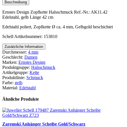
Beschreibung
Ernstes Design Zopfkette Halsschmuck Ref.-Nr.: AK11.42
Edelstahl, gelb Länge 42 cm
Edelstahl poliert, Zopfkette Ø ca. 4 mm, Gelbgold beschichtet
Schell Artikelnummer: 153810
Zusätzliche Information
Durchmesser:
4 mm
Geschlecht:
Damen
Marken:
Ernstes Design
Produktgruppe:
Halsschmuck
Artikelgruppe:
Kette
Produktlinie:
Schmuck
Farbe:
gelb
Material:
Edelstahl
Ähnliche Produkte
Zaremski Anhänger Scheibe Gold/Schwarz