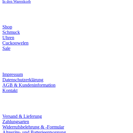
In den Warenkorb
Direktlinks
Shop
Schmuck
Uhren
Cuckoowelen
Sale
Infos
Impressum
Datenschutzerklärung
AGB & Kundeninformation
Kontakt
Service
Versand & Lieferung
Zahlungsarten
Widerrufsbelehrung & -Formular
Altgeräte- und Batterieentsorgung