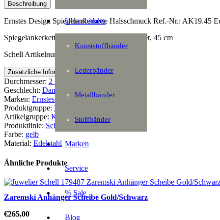
Beschreibung
Uhrenbänder
Ernstes Design Spiegelankerkette Halsschmuck Ref.-Nr.: AK19.45 E
Spiegelankerkette, 2 mm, Gelbgold beschichtet, 45 cm
Kunststoffbänder
Schell Artikelnummer: 142296
Lederbänder
Zusätzliche Information
Durchmesser:
2 mm
Geschlecht:
Damen
Metallbänder
Marken:
Ernstes Design
Produktgruppe:
Halsschmuck
Artikelgruppe:
Kette
Stoffbänder
Produktlinie:
Schmuck
Farbe:
gelb
Material:
Edelstahl
Marken
Ähnliche Produkte
Service
% Sale
Zaremski Anhänger Scheibe Gold/Schwarz
€
265,00
Blog