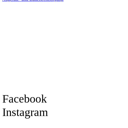
Ladengeschäft
Goldschmiede Patrick Schell e.K.
Hauptstraße 78
77855 Achern
Tel.: 07841 / 684284
Montag – Freitag
9:30 – 18:00 Uhr
Samstag
9:30 – 16:00 Uhr
Social Media
Facebook
Instagram