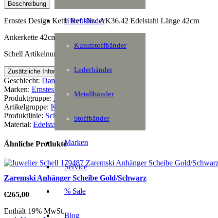
Beschreibung
Uhrenbänder
Ernstes Design Kette Ref.-Nr.: AK36.42 Edelstahl Länge 42cm
Ankerkette 42cm
Kunststoffbänder
Schell Artikelnummer: 157880
Lederbänder
Zusätzliche Information
Geschlecht:
Damen
Marken:
Ernstes Design
Metallbänder
Produktgruppe:
Halsschmuck
Artikelgruppe:
Kette
Produktlinie:
Schmuck
Stoffbänder
Material:
Edelstahl
Marken
Ähnliche Produkte
Service
Zaremski Anhänger Scheibe Gold/Schwarz
% Sale
€
265,00
Enthält 19% MwSt.
Blog