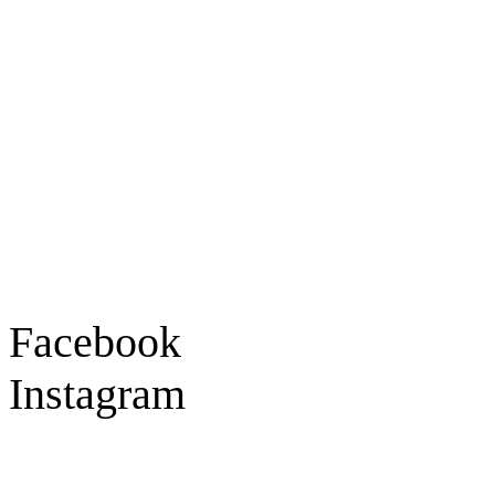
Ladengeschäft
Goldschmiede Patrick Schell e.K.
Hauptstraße 78
77855 Achern
Tel.: 07841 / 684284
Montag – Freitag
9:30 – 18:00 Uhr
Samstag
9:30 – 16:00 Uhr
Social Media
Facebook
Instagram
Geprüft