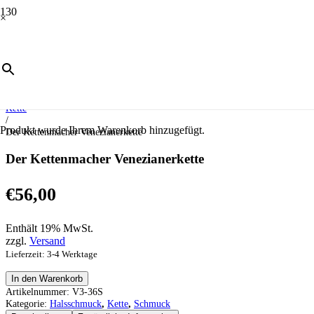
×
Start
/
Schmuck
/
Halsschmuck
/
Kette
/
Produkt
wurde Ihrem Warenkorb hinzugefügt.
Der Kettenmacher Venezianerkette
Der Kettenmacher Venezianerkette
€
56,00
Enthält 19% MwSt.
zzgl.
Versand
Lieferzeit: 3-4 Werktage
Der
In den Warenkorb
Kettenmacher
Artikelnummer:
V3-36S
Venezianerkette
Kategorie:
Halsschmuck
,
Kette
,
Schmuck