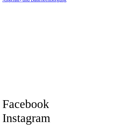
Ladengeschäft
Goldschmiede Patrick Schell e.K.
Hauptstraße 78
77855 Achern
Tel.: 07841 / 684284
Montag – Freitag
9:30 – 18:00 Uhr
Samstag
9:30 – 16:00 Uhr
Social Media
Facebook
Instagram